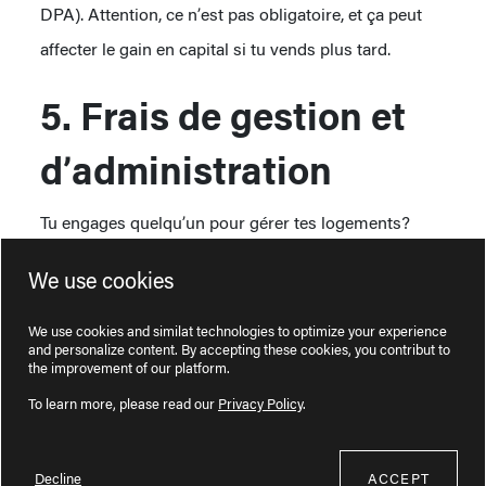
DPA). Attention, ce n’est pas obligatoire, et ça peut
affecter le gain en capital si tu vends plus tard.
5. Frais de gestion et
d’administration
Tu engages quelqu’un pour gérer tes logements?
Ou tu fais appel à une agence pour tes annonces
We use cookies
et tes baux? Ces frais sont déductibles.
We use cookies and similat technologies to optimize your experience
6. Assurances
and personalize content. By accepting these cookies, you contribut to
the improvement of our platform.
habitation
To learn more, please read our
Privacy Policy
.
Tu peux déclarer la portion des assurances
Decline
ACCEPT