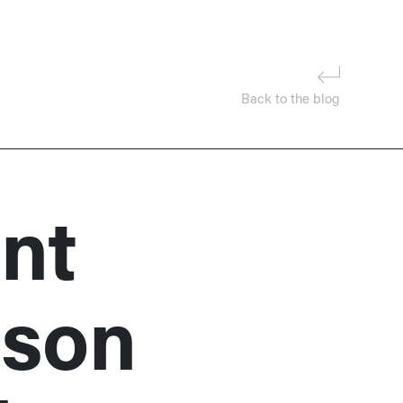
Back to the blog
nt
 son