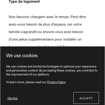
Type de logement
Nos besoins changent avec le temps. Peut-être
avez-vous besoin de plus d’espace, car votre
famille s’agrandit ou encore vous avez besoin
d’une pièce supplémentaire pour installer un
bureau en raison du télétravail ? Certains
logements profitent d’installations comme un gym
We use cookies
intérieur, une piscine ou des espaces de
We use cookies and similat technologies to optimize your experience
stationnement.
and personalize content. By accepting these cookies, you contribut to
the improvement of our platform.
Meubler et décorer
To learn more, please read our
Privacy Policy
.
Enfin, vous aurez le choix entre différentes options
Decline
ACCEPT
de logement : meublé, semi-meublé et non